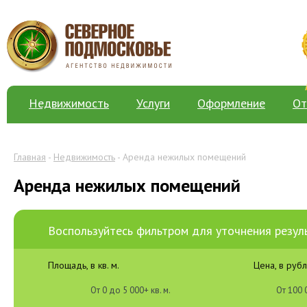
Недвижимость
Услуги
Оформление
От
Главная
-
Недвижимость
- Аренда нежилых помещений
Аренда нежилых помещений
Воспользуйтесь фильтром для уточнения резул
Площадь, в кв. м.
Цена, в руб
От
0
до
5 000+
кв. м.
От
100 