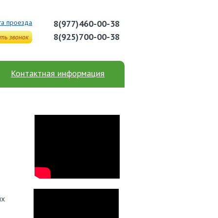
та проезда
8(977)460-00-38
8(925)700-00-38
Контактная информация
их