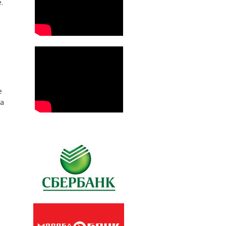
.
е
ла