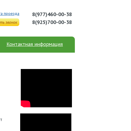
та проезда
8(977)460-00-38
8(925)700-00-38
Контактная информация
ут