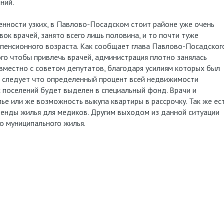
ний.
енности узких, в Павлово-Посадском стоит районе уже очень
ок врачей, занято всего лишь половина, и то почти туже
пенсионного возраста. Как сообщает глава Павлово-Посадског
ого чтобы привлечь врачей, администрация плотно занялась
вместно с советом депутатов, благодаря усилиям которых был
о следует что определенный процент всей недвижимости
 поселений будет выделен в специальный фонд. Врачи и
ье или же возможность выкупа квартиры в рассрочку. Так же ес
ренды жилья для медиков. Другим выходом из данной ситуации
о муниципального жилья.