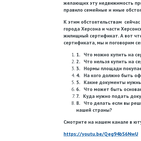
желающих
эту
недвижимость
пр
правило
семейные и иные обсто
К этим обстоятельствам сейчас
города Херсона и части Херсонс
жилищный сертификат. А вот что
сертификата, мы и поговорим се
1.
Что можно купить на с
2.
Что нельзя купить на с
3.
Нормы площади покупае
4.
На кого должно быть о
5.
Какие документы нужны
6.
Что может быть основа
7.
Куда нужно подать док
8.
Что делать если вы реш
нашей страны?
Смотрите на нашем канале в ют
https://youtu.be/Qeg94bS6NwU