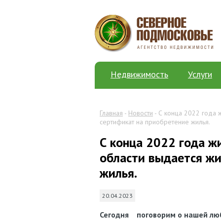
Недвижимость
Услуги
Главная
-
Новости
- С конца 2022 года 
сертификат на приобретение жилья.
С конца 2022 года жи
области выдается ж
жилья.
20.04.2023
Сегодня
поговорим
о
нашей
лю