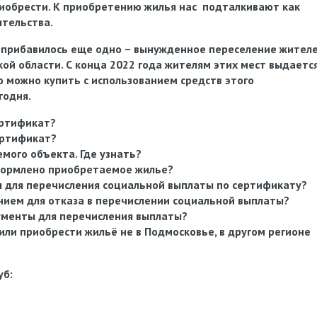
иобрести
.
К
приобретению
жилья
нас подталкивают как
ятельства.
 прибавилось еще одно – вынужденное переселение жител
кой области. С конца 2022 года жителям этих мест выдаетс
 можно купить с использованием средств этого
годня.
ертификат?
ертификат?
мого объекта. Где узнать?
формлено приобретаемое жилье?
 для перечисления социальной выплаты по сертификату?
нием для отказа в перечислении социальной выплаты?
ументы для перечисления выплаты?
или приобрести жильё не в Подмосковье, в другом регионе
уб: