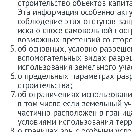
строительство объектов капита
Эта информация особенно акту
соблюдение этих отступов защ
иска о сносе самовольной пост
возможных претензий со сторо
об основных, условно разреше
вспомогательных видах разре
использования земельного уча
о предельных параметрах раз
строительства;
об ограничениях использовани
в том числе если земельный у
частично расположен в границ
условиями использования терр
о границах зон с особыми усл