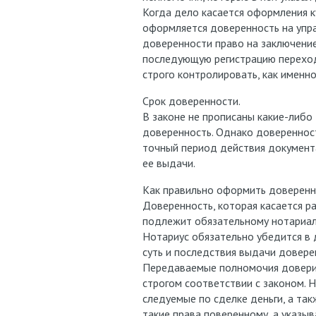
Когда дело касается оформления к
оформляется доверенность на упра
доверенности право на заключени
последующую регистрацию переход
строго контролировать, как именн
Срок доверенности.
В законе не прописаны какие-либо
доверенность. Однако доверенност
точный период действия документа
ее выдачи.
Как правильно оформить доверенн
Доверенность, которая касается р
подлежит обязательному нотариа
Нотариус обязательно убедится в 
суть и последствия выдачи довере
Передаваемые полномочия доверите
строгом соответствии с законом.
следуемые по сделке деньги, а та
такие права поверенному, а указыв