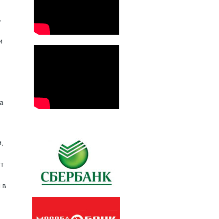
в
и
а
,
ит
 в