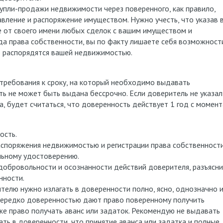
упли-продажи недвижимости через поверенного, как правило,
вление и распоряжение имуществом. Нужно учесть, что указав 
е от своего имени любых сделок с вашим имуществом и
а права собственности, вы по факту лишаете себя возможност
о распорядятся вашей недвижимостью.
 требования к сроку, на который необходимо выдавать
ь не может быть выдана бессрочно. Если доверитель не указал
, будет считаться, что доверенность действует 1 год с момент
ость.
аспоряжения недвижимостью и регистрации права собственности
льному удостоверению.
добровольности и осознанности действий доверителя, разъясн
нности.
лю нужно излагать в доверенности полно, ясно, однозначно и
 Нередко доверенностью дают право поверенному получить
кже право получать аванс или задаток. Рекомендую не выдавать
ать в доверенности, что принятие аванса или задатка и полные