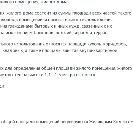
 жилого помещения, жилого дома
я, жилого дома состоит из суммы площади всех частей такого
 площадь помещений вспомогательного использования,
ния гражданами бытовых и иных нужд, связанных с их
а исключением балконов, лоджий, веранд и террас.
ьного использования относятся площади кухонь, коридоров,
, кладовых, а также площадь, занятая внутриквартирной
ых для определения общей площади жилого помещения, жилого
етру стен на высоте 1,1 - 1,3 метра от пола.»
ди:
я общей площади помещений регулируются Жилищным Кодексо