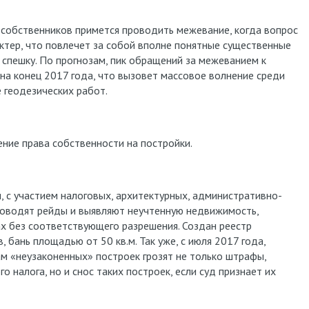
ственников примется проводить межевание, когда вопрос
тер, что повлечет за собой вполне понятные существенные
спешку. По прогнозам, пик обращений за межеванием к
а конец 2017 года, что вызовет массовое волнение среди
 геодезических работ.
ние права собственности на постройки.
участием налоговых, архитектурных, административно-
роводят рейды и выявляют неучтенную недвижимость,
х без соответствующего разрешения. Создан реестр
 бань площадью от 50 кв.м. Так уже, с июля 2017 года,
м «неузаконенных» построек грозят не только штрафы,
о налога, но и снос таких построек, если суд признает их