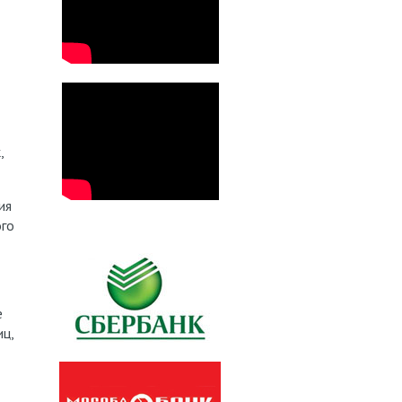
,
ия
ого
е
иц,