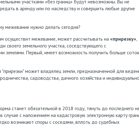
ными участками «без границ» будут невозможны. Вы не
ередать в аренду или по наследству и совершить любые другие
у межевание нужно делать сегодня?
существит межевание, может рассчитывать на
«прирезку»
,
ди своего земельного участка, соседствующего с
и землями. Первый, имеет возможность получить больше соток
ирезки" может владелец земли, предназначенной для веден
ородничества, садоводства, дачного хозяйства и индивидуальн
 станет обязательной в 2018 году, тянуть до последнего н
и в случае с наложением на кадастровую электронную карту гран
едко возникают споры с соседями, вплоть до судебных