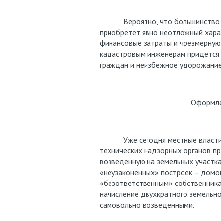
Вероятно, что большинство соб
приобретет явно неотложный харак
финансовые затраты и чрезмерную 
кадастровым инженерам придется н
граждан и неизбежное удорожание
Оформле
Уже сегодня местные власти, с 
технических надзорных органов п
возведенную на земельных участка
«неузаконенных» построек – домов,
«безответственным» собственника
начисление двухкратного земельног
самовольно возведенными.