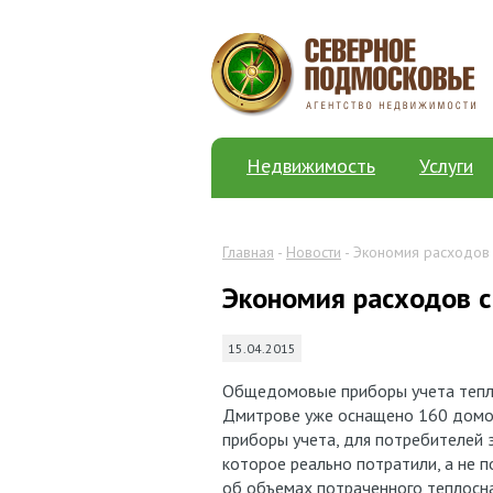
Недвижимость
Услуги
Главная
-
Новости
- Экономия расходов
Экономия расходов 
15.04.2015
Общедомовые приборы учета тепло
Дмитрове уже оснащено 160 домов
приборы учета, для потребителей э
которое реально потратили, а не 
об объемах потраченного теплосн