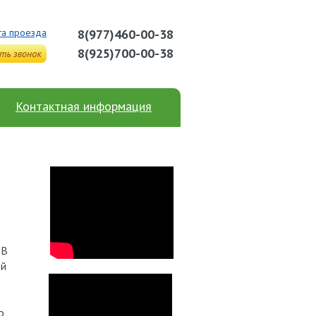
та проезда
8(977)460-00-38
8(925)700-00-38
Контактная информация
 В
ей
о