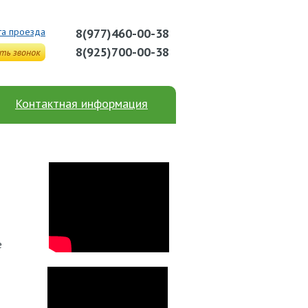
та проезда
8(977)460-00-38
8(925)700-00-38
Контактная информация
е