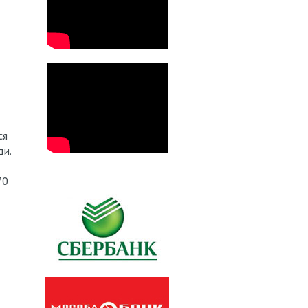
ся
ди.
70