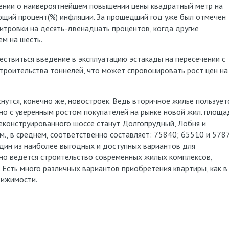
нении о наивероятнейшем повышении цены квадратный метр на
ющий процент(%) инфляции. За прошедший год уже был отмечен
итровки на десять-двенадцать процентов, когда другие
ем на шесть.
ствиться введение в эксплуатацию эстакады на пересечении с
троительства тоннелей, что может спровоцировать рост цен на
нутся, конечно же, новостроек. Ведь вторичное жилье пользует
о с уверенным ростом покупателей на рынке новой жил. площа
реконструированного шоссе станут Долгопрудный, Лобня и
м., в среднем, соответственно составляет: 75840; 65510 и 578
один из наиболее выгодных и доступных вариантов для
вно ведется строительство современных жилых комплексов,
 Есть много различных вариантов приобретения квартиры, как в
вижимости.